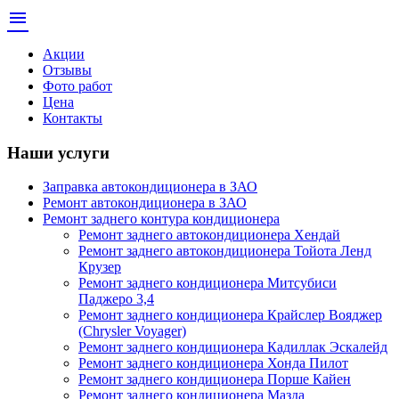
menu
Акции
Отзывы
Фото работ
Цена
Контакты
Наши услуги
Заправка автокондиционера в ЗАО
Ремонт автокондиционера в ЗАО
Ремонт заднего контура кондиционера
Ремонт заднего автокондиционера Хендай
Ремонт заднего автокондиционера Тойота Ленд
Крузер
Ремонт заднего кондиционера Митсубиси
Паджеро 3,4
Ремонт заднего кондиционера Крайслер Вояджер
(Chrysler Voyager)
Ремонт заднего кондиционера Кадиллак Эскалейд
Ремонт заднего кондиционера Хонда Пилот
Ремонт заднего кондиционера Порше Кайен
Ремонт заднего кондиционера Мазда