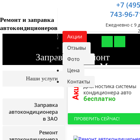
+7 (495
743-96-7
Ремонт и заправка
Ежедневно с 9 
автокондиционеров
Акции
Отзывы
Заправка и ремонт
Фото
автокондиционеров в Москве,
работ
Цена
ЗАО, ЮЗАО, СЗАО
Акция!
Наши услуги
Контакты
Диагностика системы
Ремонт
кондиционера авто
бесплатно
Заправка
автокондиционера
в ЗАО
ПРОВЕРИТЬ СЕЙЧАС!
Ремонт
автокондиционера