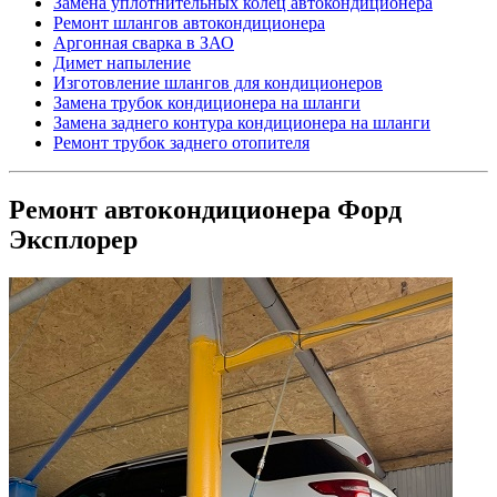
Замена уплотнительных колец автокондиционера
Ремонт шлангов автокондиционера
Аргонная сварка в ЗАО
Димет напыление
Изготовление шлангов для кондиционеров
Замена трубок кондиционера на шланги
Замена заднего контура кондиционера на шланги
Ремонт трубок заднего отопителя
Ремонт автокондиционера Форд
Эксплорер