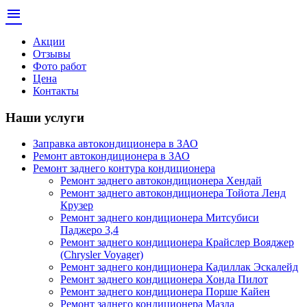
menu
Акции
Отзывы
Фото работ
Цена
Контакты
Наши услуги
Заправка автокондиционера в ЗАО
Ремонт автокондиционера в ЗАО
Ремонт заднего контура кондиционера
Ремонт заднего автокондиционера Хендай
Ремонт заднего автокондиционера Тойота Ленд
Крузер
Ремонт заднего кондиционера Митсубиси
Паджеро 3,4
Ремонт заднего кондиционера Крайслер Вояджер
(Chrysler Voyager)
Ремонт заднего кондиционера Кадиллак Эскалейд
Ремонт заднего кондиционера Хонда Пилот
Ремонт заднего кондиционера Порше Кайен
Ремонт заднего кондиционера Мазда