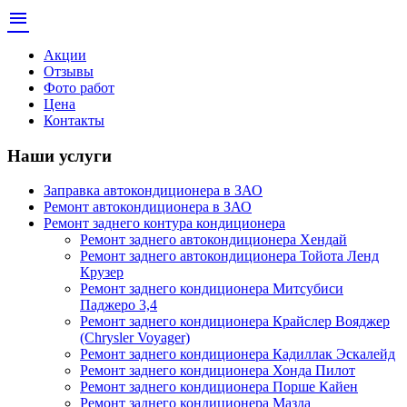
menu
Акции
Отзывы
Фото работ
Цена
Контакты
Наши услуги
Заправка автокондиционера в ЗАО
Ремонт автокондиционера в ЗАО
Ремонт заднего контура кондиционера
Ремонт заднего автокондиционера Хендай
Ремонт заднего автокондиционера Тойота Ленд
Крузер
Ремонт заднего кондиционера Митсубиси
Паджеро 3,4
Ремонт заднего кондиционера Крайслер Вояджер
(Chrysler Voyager)
Ремонт заднего кондиционера Кадиллак Эскалейд
Ремонт заднего кондиционера Хонда Пилот
Ремонт заднего кондиционера Порше Кайен
Ремонт заднего кондиционера Мазда