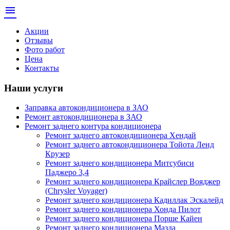
menu
Акции
Отзывы
Фото работ
Цена
Контакты
Наши услуги
Заправка автокондиционера в ЗАО
Ремонт автокондиционера в ЗАО
Ремонт заднего контура кондиционера
Ремонт заднего автокондиционера Хендай
Ремонт заднего автокондиционера Тойота Ленд
Крузер
Ремонт заднего кондиционера Митсубиси
Паджеро 3,4
Ремонт заднего кондиционера Крайслер Вояджер
(Chrysler Voyager)
Ремонт заднего кондиционера Кадиллак Эскалейд
Ремонт заднего кондиционера Хонда Пилот
Ремонт заднего кондиционера Порше Кайен
Ремонт заднего кондиционера Мазда