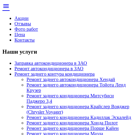
menu
Акции
Отзывы
Фото работ
Цена
Контакты
Наши услуги
Заправка автокондиционера в ЗАО
Ремонт автокондиционера в ЗАО
Ремонт заднего контура кондиционера
Ремонт заднего автокондиционера Хендай
Ремонт заднего автокондиционера Тойота Ленд
Крузер
Ремонт заднего кондиционера Митсубиси
Паджеро 3,4
Ремонт заднего кондиционера Крайслер Вояджер
(Chrysler Voyager)
Ремонт заднего кондиционера Кадиллак Эскалейд
Ремонт заднего кондиционера Хонда Пилот
Ремонт заднего кондиционера Порше Кайен
Ремонт заднего кондиционера Мазда