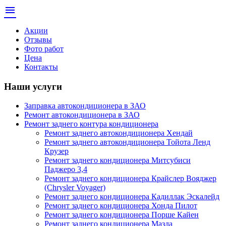
menu
Акции
Отзывы
Фото работ
Цена
Контакты
Наши услуги
Заправка автокондиционера в ЗАО
Ремонт автокондиционера в ЗАО
Ремонт заднего контура кондиционера
Ремонт заднего автокондиционера Хендай
Ремонт заднего автокондиционера Тойота Ленд
Крузер
Ремонт заднего кондиционера Митсубиси
Паджеро 3,4
Ремонт заднего кондиционера Крайслер Вояджер
(Chrysler Voyager)
Ремонт заднего кондиционера Кадиллак Эскалейд
Ремонт заднего кондиционера Хонда Пилот
Ремонт заднего кондиционера Порше Кайен
Ремонт заднего кондиционера Мазда