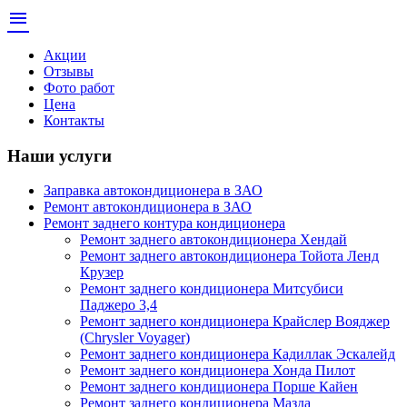
menu
Акции
Отзывы
Фото работ
Цена
Контакты
Наши услуги
Заправка автокондиционера в ЗАО
Ремонт автокондиционера в ЗАО
Ремонт заднего контура кондиционера
Ремонт заднего автокондиционера Хендай
Ремонт заднего автокондиционера Тойота Ленд
Крузер
Ремонт заднего кондиционера Митсубиси
Паджеро 3,4
Ремонт заднего кондиционера Крайслер Вояджер
(Chrysler Voyager)
Ремонт заднего кондиционера Кадиллак Эскалейд
Ремонт заднего кондиционера Хонда Пилот
Ремонт заднего кондиционера Порше Кайен
Ремонт заднего кондиционера Мазда