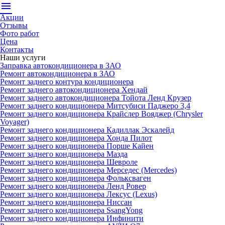
menu
Акции
Отзывы
Фото работ
Цена
Контакты
Наши услуги
Заправка автокондиционера в ЗАО
Ремонт автокондиционера в ЗАО
Ремонт заднего контура кондиционера
Ремонт заднего автокондиционера Хендай
Ремонт заднего автокондиционера Тойота Ленд Крузер
Ремонт заднего кондиционера Митсубиси Паджеро 3,4
Ремонт заднего кондиционера Крайслер Вояджер (Chrysler
Voyager)
Ремонт заднего кондиционера Кадиллак Эскалейд
Ремонт заднего кондиционера Хонда Пилот
Ремонт заднего кондиционера Порше Кайен
Ремонт заднего кондиционера Мазда
Ремонт заднего кондиционера Шевроле
Ремонт заднего кондиционера Мерседес (Mercedes)
Ремонт заднего кондиционера Фольксваген
Ремонт заднего кондиционера Ленд Ровер
Ремонт заднего кондиционера Лексус (Lexus)
Ремонт заднего кондиционера Ниссан
Ремонт заднего кондиционера SsangYong
Ремонт заднего кондиционера Инфинити