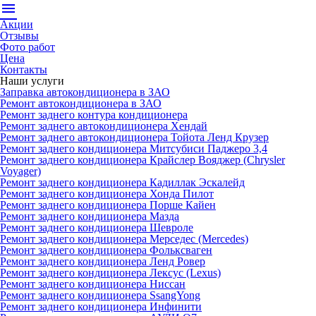
menu
Акции
Отзывы
Фото работ
Цена
Контакты
Наши услуги
Заправка автокондиционера в ЗАО
Ремонт автокондиционера в ЗАО
Ремонт заднего контура кондиционера
Ремонт заднего автокондиционера Хендай
Ремонт заднего автокондиционера Тойота Ленд Крузер
Ремонт заднего кондиционера Митсубиси Паджеро 3,4
Ремонт заднего кондиционера Крайслер Вояджер (Chrysler
Voyager)
Ремонт заднего кондиционера Кадиллак Эскалейд
Ремонт заднего кондиционера Хонда Пилот
Ремонт заднего кондиционера Порше Кайен
Ремонт заднего кондиционера Мазда
Ремонт заднего кондиционера Шевроле
Ремонт заднего кондиционера Мерседес (Mercedes)
Ремонт заднего кондиционера Фольксваген
Ремонт заднего кондиционера Ленд Ровер
Ремонт заднего кондиционера Лексус (Lexus)
Ремонт заднего кондиционера Ниссан
Ремонт заднего кондиционера SsangYong
Ремонт заднего кондиционера Инфинити