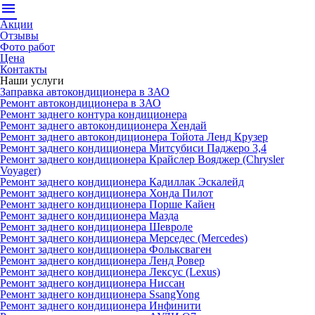
menu
Акции
Отзывы
Фото работ
Цена
Контакты
Наши услуги
Заправка автокондиционера в ЗАО
Ремонт автокондиционера в ЗАО
Ремонт заднего контура кондиционера
Ремонт заднего автокондиционера Хендай
Ремонт заднего автокондиционера Тойота Ленд Крузер
Ремонт заднего кондиционера Митсубиси Паджеро 3,4
Ремонт заднего кондиционера Крайслер Вояджер (Chrysler
Voyager)
Ремонт заднего кондиционера Кадиллак Эскалейд
Ремонт заднего кондиционера Хонда Пилот
Ремонт заднего кондиционера Порше Кайен
Ремонт заднего кондиционера Мазда
Ремонт заднего кондиционера Шевроле
Ремонт заднего кондиционера Мерседес (Mercedes)
Ремонт заднего кондиционера Фольксваген
Ремонт заднего кондиционера Ленд Ровер
Ремонт заднего кондиционера Лексус (Lexus)
Ремонт заднего кондиционера Ниссан
Ремонт заднего кондиционера SsangYong
Ремонт заднего кондиционера Инфинити