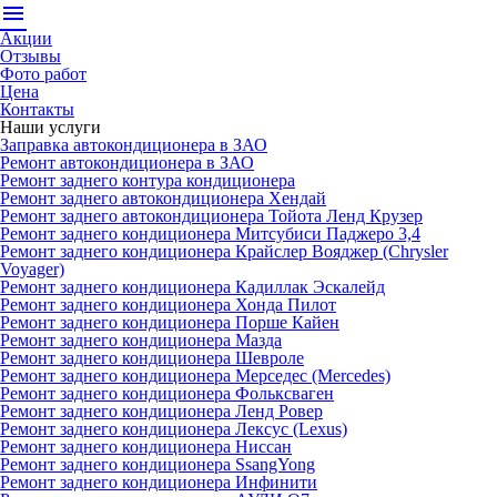
menu
Акции
Отзывы
Фото работ
Цена
Контакты
Наши услуги
Заправка автокондиционера в ЗАО
Ремонт автокондиционера в ЗАО
Ремонт заднего контура кондиционера
Ремонт заднего автокондиционера Хендай
Ремонт заднего автокондиционера Тойота Ленд Крузер
Ремонт заднего кондиционера Митсубиси Паджеро 3,4
Ремонт заднего кондиционера Крайслер Вояджер (Chrysler
Voyager)
Ремонт заднего кондиционера Кадиллак Эскалейд
Ремонт заднего кондиционера Хонда Пилот
Ремонт заднего кондиционера Порше Кайен
Ремонт заднего кондиционера Мазда
Ремонт заднего кондиционера Шевроле
Ремонт заднего кондиционера Мерседес (Mercedes)
Ремонт заднего кондиционера Фольксваген
Ремонт заднего кондиционера Ленд Ровер
Ремонт заднего кондиционера Лексус (Lexus)
Ремонт заднего кондиционера Ниссан
Ремонт заднего кондиционера SsangYong
Ремонт заднего кондиционера Инфинити