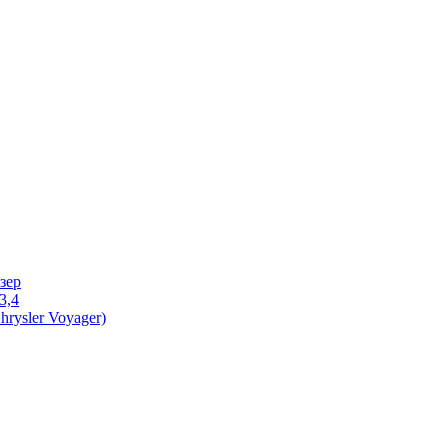
зер
3,4
rysler Voyager)