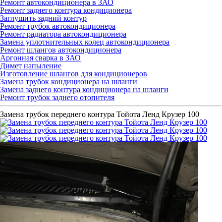
Ремонт автокондиционера в ЗАО
Ремонт заднего контура кондиционера
Заглушить задний контур
Ремонт трубок автокондиционера
Ремонт радиатора автокондиционера
Замена уплотнительных колец автокондиционера
Ремонт шлангов автокондиционера
Аргонная сварка в ЗАО
Димет напыление
Изготовление шлангов для кондиционеров
Замена трубок кондиционера на шланги
Замена заднего контура кондиционера на шланги
Ремонт трубок заднего отопителя
Замена трубок переднего контура Тойота Ленд Крузер 100