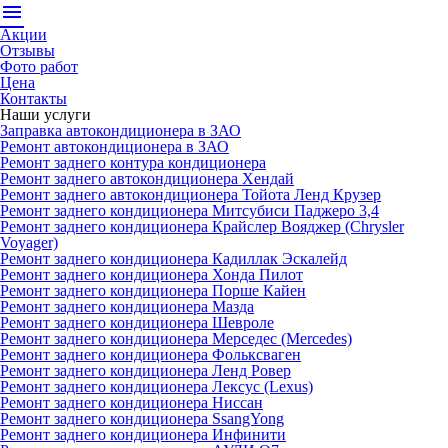
menu
Акции
Отзывы
Фото работ
Цена
Контакты
Наши услуги
Заправка автокондиционера в ЗАО
Ремонт автокондиционера в ЗАО
Ремонт заднего контура кондиционера
Ремонт заднего автокондиционера Хендай
Ремонт заднего автокондиционера Тойота Ленд Крузер
Ремонт заднего кондиционера Митсубиси Паджеро 3,4
Ремонт заднего кондиционера Крайслер Вояджер (Chrysler
Voyager)
Ремонт заднего кондиционера Кадиллак Эскалейд
Ремонт заднего кондиционера Хонда Пилот
Ремонт заднего кондиционера Порше Кайен
Ремонт заднего кондиционера Мазда
Ремонт заднего кондиционера Шевроле
Ремонт заднего кондиционера Мерседес (Mercedes)
Ремонт заднего кондиционера Фольксваген
Ремонт заднего кондиционера Ленд Ровер
Ремонт заднего кондиционера Лексус (Lexus)
Ремонт заднего кондиционера Ниссан
Ремонт заднего кондиционера SsangYong
Ремонт заднего кондиционера Инфинити