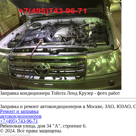
Заправка кондиционера Тойота Ленд Крузер - фото работ
Заправка и ремонт автокондиционеров в Москве, ЗАО, ЮЗАО,
Ремонт и заправка
автокондиционеров
+7 (495) 743-96-71
Рябиновая улица, дом 34 "А", строение 6.
© 2024. Все права защищены.