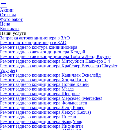
menu
Акции
Отзывы
Фото работ
Цена
Контакты
Наши услуги
Заправка автокондиционера в ЗАО
Ремонт автокондиционера в ЗАО
Ремонт заднего контура кондиционера
Ремонт заднего автокондиционера Хендай
Ремонт заднего автокондиционера Тойота Ленд Крузер
Ремонт заднего кондиционера Митсубиси Паджеро 3,4
Ремонт заднего кондиционера Крайслер Вояджер (Chrysler
Voyager)
Ремонт заднего кондиционера Кадиллак Эскалейд
Ремонт заднего кондиционера Хонда Пилот
Ремонт заднего кондиционера Порше Кайен
Ремонт заднего кондиционера Мазда
Ремонт заднего кондиционера Шевроле
Ремонт заднего кондиционера Мерседес (Mercedes)
Ремонт заднего кондиционера Фольксваген
Ремонт заднего кондиционера Ленд Ровер
Ремонт заднего кондиционера Лексус (Lexus)
Ремонт заднего кондиционера Ниссан
Ремонт заднего кондиционера SsangYong
Ремонт заднего кондиционера Инфинити