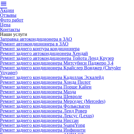
menu
Акции
Отзывы
Фото работ
Цена
Контакты
Наши услуги
Заправка автокондиционера в ЗАО
Ремонт автокондиционера в ЗАО
Ремонт заднего контура кондиционера
Ремонт заднего автокондиционера Хендай
Ремонт заднего автокондиционера Тойота Ленд Крузер
Ремонт заднего кондиционера Митсубиси Паджеро 3,4
Ремонт заднего кондиционера Крайслер Вояджер (Chrysler
Voyager)
Ремонт заднего кондиционера Кадиллак Эскалейд
Ремонт заднего кондиционера Хонда Пилот
Ремонт заднего кондиционера Порше Кайен
Ремонт заднего кондиционера Мазда
Ремонт заднего кондиционера Шевроле
Ремонт заднего кондиционера Мерседес (Mercedes)
Ремонт заднего кондиционера Фольксваген
Ремонт заднего кондиционера Ленд Ровер
Ремонт заднего кондиционера Лексус (Lexus)
Ремонт заднего кондиционера Ниссан
Ремонт заднего кондиционера SsangYong
Ремонт заднего кондиционера Инфинити