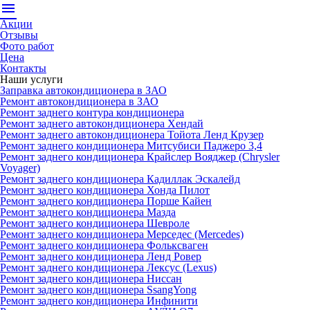
menu
Акции
Отзывы
Фото работ
Цена
Контакты
Наши услуги
Заправка автокондиционера в ЗАО
Ремонт автокондиционера в ЗАО
Ремонт заднего контура кондиционера
Ремонт заднего автокондиционера Хендай
Ремонт заднего автокондиционера Тойота Ленд Крузер
Ремонт заднего кондиционера Митсубиси Паджеро 3,4
Ремонт заднего кондиционера Крайслер Вояджер (Chrysler
Voyager)
Ремонт заднего кондиционера Кадиллак Эскалейд
Ремонт заднего кондиционера Хонда Пилот
Ремонт заднего кондиционера Порше Кайен
Ремонт заднего кондиционера Мазда
Ремонт заднего кондиционера Шевроле
Ремонт заднего кондиционера Мерседес (Mercedes)
Ремонт заднего кондиционера Фольксваген
Ремонт заднего кондиционера Ленд Ровер
Ремонт заднего кондиционера Лексус (Lexus)
Ремонт заднего кондиционера Ниссан
Ремонт заднего кондиционера SsangYong
Ремонт заднего кондиционера Инфинити