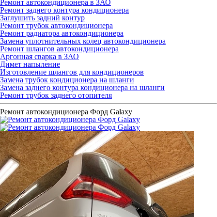
Ремонт автокондиционера в ЗАО
Ремонт заднего контура кондиционера
Заглушить задний контур
Ремонт трубок автокондиционера
Ремонт радиатора автокондиционера
Замена уплотнительных колец автокондиционера
Ремонт шлангов автокондиционера
Аргонная сварка в ЗАО
Димет напыление
Изготовление шлангов для кондиционеров
Замена трубок кондиционера на шланги
Замена заднего контура кондиционера на шланги
Ремонт трубок заднего отопителя
Ремонт автокондиционера Форд Galaxy