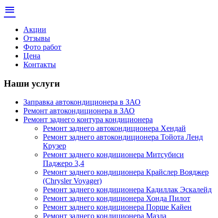
menu
Акции
Отзывы
Фото работ
Цена
Контакты
Наши услуги
Заправка автокондиционера в ЗАО
Ремонт автокондиционера в ЗАО
Ремонт заднего контура кондиционера
Ремонт заднего автокондиционера Хендай
Ремонт заднего автокондиционера Тойота Ленд
Крузер
Ремонт заднего кондиционера Митсубиси
Паджеро 3,4
Ремонт заднего кондиционера Крайслер Вояджер
(Chrysler Voyager)
Ремонт заднего кондиционера Кадиллак Эскалейд
Ремонт заднего кондиционера Хонда Пилот
Ремонт заднего кондиционера Порше Кайен
Ремонт заднего кондиционера Мазда