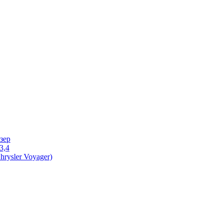
зер
3,4
rysler Voyager)