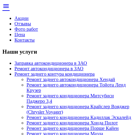
menu
Акции
Отзывы
Фото работ
Цена
Контакты
Наши услуги
Заправка автокондиционера в ЗАО
Ремонт автокондиционера в ЗАО
Ремонт заднего контура кондиционера
Ремонт заднего автокондиционера Хендай
Ремонт заднего автокондиционера Тойота Ленд
Крузер
Ремонт заднего кондиционера Митсубиси
Паджеро 3,4
Ремонт заднего кондиционера Крайслер Вояджер
(Chrysler Voyager)
Ремонт заднего кондиционера Кадиллак Эскалейд
Ремонт заднего кондиционера Хонда Пилот
Ремонт заднего кондиционера Порше Кайен
Ремонт заднего кондиционера Мазда