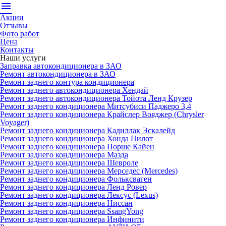
menu
Акции
Отзывы
Фото работ
Цена
Контакты
Наши услуги
Заправка автокондиционера в ЗАО
Ремонт автокондиционера в ЗАО
Ремонт заднего контура кондиционера
Ремонт заднего автокондиционера Хендай
Ремонт заднего автокондиционера Тойота Ленд Крузер
Ремонт заднего кондиционера Митсубиси Паджеро 3,4
Ремонт заднего кондиционера Крайслер Вояджер (Chrysler
Voyager)
Ремонт заднего кондиционера Кадиллак Эскалейд
Ремонт заднего кондиционера Хонда Пилот
Ремонт заднего кондиционера Порше Кайен
Ремонт заднего кондиционера Мазда
Ремонт заднего кондиционера Шевроле
Ремонт заднего кондиционера Мерседес (Mercedes)
Ремонт заднего кондиционера Фольксваген
Ремонт заднего кондиционера Ленд Ровер
Ремонт заднего кондиционера Лексус (Lexus)
Ремонт заднего кондиционера Ниссан
Ремонт заднего кондиционера SsangYong
Ремонт заднего кондиционера Инфинити