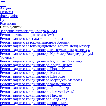
menu
Акции
Отзывы
Фото работ
Цена
Контакты
Наши услуги
Заправка автокондиционера в ЗАО
Ремонт автокондиционера в ЗАО
Ремонт заднего контура кондиционера
Ремонт заднего автокондиционера Хендай
Ремонт заднего автокондиционера Тойота Ленд Крузер
Ремонт заднего кондиционера Митсубиси Паджеро 3,4
Ремонт заднего кондиционера Крайслер Вояджер (Chrysler
Voyager)
Ремонт заднего кондиционера Кадиллак Эскалейд
Ремонт заднего кондиционера Хонда Пилот
Ремонт заднего кондиционера Порше Кайен
Ремонт заднего кондиционера Мазда
Ремонт заднего кондиционера Шевроле
Ремонт заднего кондиционера Мерседес (Mercedes)
Ремонт заднего кондиционера Фольксваген
Ремонт заднего кондиционера Ленд Ровер
Ремонт заднего кондиционера Лексус (Lexus)
Ремонт заднего кондиционера Ниссан
Ремонт заднего кондиционера SsangYong
Ремонт заднего кондиционера Инфинити