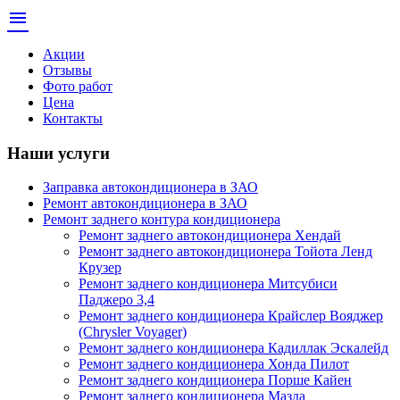
menu
Акции
Отзывы
Фото работ
Цена
Контакты
Наши услуги
Заправка автокондиционера в ЗАО
Ремонт автокондиционера в ЗАО
Ремонт заднего контура кондиционера
Ремонт заднего автокондиционера Хендай
Ремонт заднего автокондиционера Тойота Ленд
Крузер
Ремонт заднего кондиционера Митсубиси
Паджеро 3,4
Ремонт заднего кондиционера Крайслер Вояджер
(Chrysler Voyager)
Ремонт заднего кондиционера Кадиллак Эскалейд
Ремонт заднего кондиционера Хонда Пилот
Ремонт заднего кондиционера Порше Кайен
Ремонт заднего кондиционера Мазда