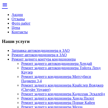
menu
Акции
Отзывы
Фото работ
Цена
Контакты
Наши услуги
Заправка автокондиционера в ЗАО
Ремонт автокондиционера в ЗАО
Ремонт заднего контура кондиционера
Ремонт заднего автокондиционера Хендай
Ремонт заднего автокондиционера Тойота Ленд
Крузер
Ремонт заднего кондиционера Митсубиси
Паджеро 3,4
Ремонт заднего кондиционера Крайслер Вояджер
(Chrysler Voyager)
Ремонт заднего кондиционера Кадиллак Эскалейд
Ремонт заднего кондиционера Хонда Пилот
Ремонт заднего кондиционера Порше Кайен
Ремонт заднего кондиционера Мазда