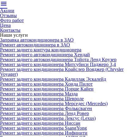
menu
Акции
Отзывы
Фото работ
Цена
Контакты
Наши услуги
Заправка автокондиционера в ЗАО
Ремонт автокондиционера в ЗАО
Ремонт заднего контура кондиционера
Ремонт заднего автокондиционера Хендай
Ремонт заднего автокондиционера Тойота Ленд Крузер
Ремонт заднего кондиционера Митсубиси Паджеро 3,4
Ремонт заднего кондиционера Крайслер Вояджер (Chrysler
Voyager)
Ремонт заднего кондиционера Кадиллак Эскалейд
Ремонт заднего кондиционера Хонда Пилот
Ремонт заднего кондиционера Порше Кайен
Ремонт заднего кондиционера Мазда
Ремонт заднего кондиционера Шевроле
Ремонт заднего кондиционера Мерседес (Mercedes)
Ремонт заднего кондиционера Фольксваген
Ремонт заднего кондиционера Ленд Ровер
Ремонт заднего кондиционера Лексус (Lexus)
Ремонт заднего кондиционера Ниссан
Ремонт заднего кондиционера SsangYong
Ремонт заднего кондиционера Инфинити