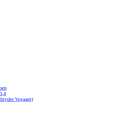
зер
3,4
rysler Voyager)