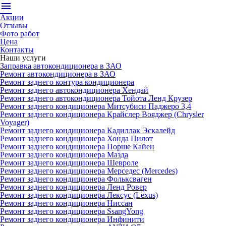
menu
Акции
Отзывы
Фото работ
Цена
Контакты
Наши услуги
Заправка автокондиционера в ЗАО
Ремонт автокондиционера в ЗАО
Ремонт заднего контура кондиционера
Ремонт заднего автокондиционера Хендай
Ремонт заднего автокондиционера Тойота Ленд Крузер
Ремонт заднего кондиционера Митсубиси Паджеро 3,4
Ремонт заднего кондиционера Крайслер Вояджер (Chrysler
Voyager)
Ремонт заднего кондиционера Кадиллак Эскалейд
Ремонт заднего кондиционера Хонда Пилот
Ремонт заднего кондиционера Порше Кайен
Ремонт заднего кондиционера Мазда
Ремонт заднего кондиционера Шевроле
Ремонт заднего кондиционера Мерседес (Mercedes)
Ремонт заднего кондиционера Фольксваген
Ремонт заднего кондиционера Ленд Ровер
Ремонт заднего кондиционера Лексус (Lexus)
Ремонт заднего кондиционера Ниссан
Ремонт заднего кондиционера SsangYong
Ремонт заднего кондиционера Инфинити