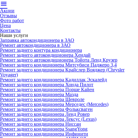
menu
Акции
Отзывы
Фото работ
Цена
Контакты
Наши услуги
Заправка автокондиционера в ЗАО
Ремонт автокондиционера в ЗАО
Ремонт заднего контура кондиционера
Ремонт заднего автокондиционера Хендай
Ремонт заднего автокондиционера Тойота Ленд Крузер
Ремонт заднего кондиционера Митсубиси Паджеро 3,4
Ремонт заднего кондиционера Крайслер Вояджер (Chrysler
Voyager)
Ремонт заднего кондиционера Кадиллак Эскалейд
Ремонт заднего кондиционера Хонда Пилот
Ремонт заднего кондиционера Порше Кайен
Ремонт заднего кондиционера Мазда
Ремонт заднего кондиционера Шевроле
Ремонт заднего кондиционера Мерседес (Mercedes)
Ремонт заднего кондиционера Фольксваген
Ремонт заднего кондиционера Ленд Ровер
Ремонт заднего кондиционера Лексус (Lexus)
Ремонт заднего кондиционера Ниссан
Ремонт заднего кондиционера SsangYong
Ремонт заднего кондиционера Инфинити