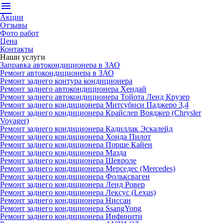
menu
Акции
Отзывы
Фото работ
Цена
Контакты
Наши услуги
Заправка автокондиционера в ЗАО
Ремонт автокондиционера в ЗАО
Ремонт заднего контура кондиционера
Ремонт заднего автокондиционера Хендай
Ремонт заднего автокондиционера Тойота Ленд Крузер
Ремонт заднего кондиционера Митсубиси Паджеро 3,4
Ремонт заднего кондиционера Крайслер Вояджер (Chrysler
Voyager)
Ремонт заднего кондиционера Кадиллак Эскалейд
Ремонт заднего кондиционера Хонда Пилот
Ремонт заднего кондиционера Порше Кайен
Ремонт заднего кондиционера Мазда
Ремонт заднего кондиционера Шевроле
Ремонт заднего кондиционера Мерседес (Mercedes)
Ремонт заднего кондиционера Фольксваген
Ремонт заднего кондиционера Ленд Ровер
Ремонт заднего кондиционера Лексус (Lexus)
Ремонт заднего кондиционера Ниссан
Ремонт заднего кондиционера SsangYong
Ремонт заднего кондиционера Инфинити