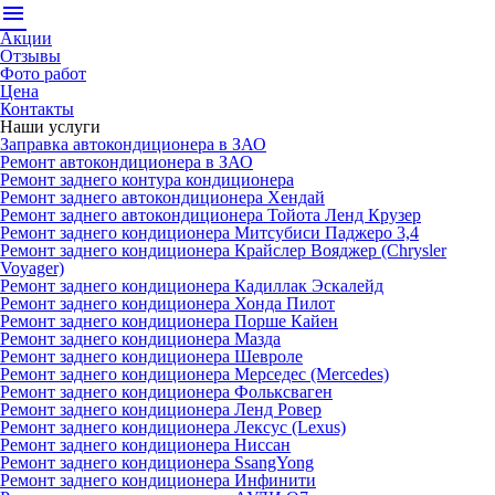
menu
Акции
Отзывы
Фото работ
Цена
Контакты
Наши услуги
Заправка автокондиционера в ЗАО
Ремонт автокондиционера в ЗАО
Ремонт заднего контура кондиционера
Ремонт заднего автокондиционера Хендай
Ремонт заднего автокондиционера Тойота Ленд Крузер
Ремонт заднего кондиционера Митсубиси Паджеро 3,4
Ремонт заднего кондиционера Крайслер Вояджер (Chrysler
Voyager)
Ремонт заднего кондиционера Кадиллак Эскалейд
Ремонт заднего кондиционера Хонда Пилот
Ремонт заднего кондиционера Порше Кайен
Ремонт заднего кондиционера Мазда
Ремонт заднего кондиционера Шевроле
Ремонт заднего кондиционера Мерседес (Mercedes)
Ремонт заднего кондиционера Фольксваген
Ремонт заднего кондиционера Ленд Ровер
Ремонт заднего кондиционера Лексус (Lexus)
Ремонт заднего кондиционера Ниссан
Ремонт заднего кондиционера SsangYong
Ремонт заднего кондиционера Инфинити