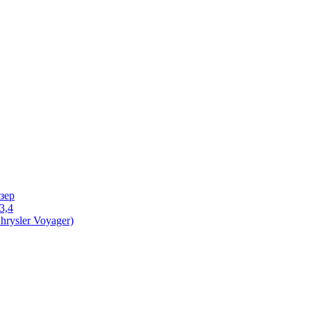
зер
3,4
rysler Voyager)