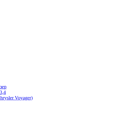
зер
3,4
rysler Voyager)