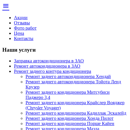
menu
Акции
Отзывы
Фото работ
Цена
Контакты
Наши услуги
Заправка автокондиционера в ЗАО
Ремонт автокондиционера в ЗАО
Ремонт заднего контура кондиционера
Ремонт заднего автокондиционера Хендай
Ремонт заднего автокондиционера Тойота Ленд
Крузер
Ремонт заднего кондиционера Митсубиси
Паджеро 3,4
Ремонт заднего кондиционера Крайслер Вояджер
(Chrysler Voyager)
Ремонт заднего кондиционера Кадиллак Эскалейд
Ремонт заднего кондиционера Хонда Пилот
Ремонт заднего кондиционера Порше Кайен
Ремонт заднего кондиционера Мазда