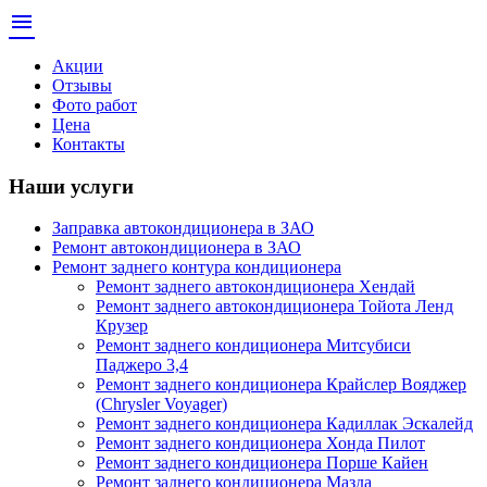
menu
Акции
Отзывы
Фото работ
Цена
Контакты
Наши услуги
Заправка автокондиционера в ЗАО
Ремонт автокондиционера в ЗАО
Ремонт заднего контура кондиционера
Ремонт заднего автокондиционера Хендай
Ремонт заднего автокондиционера Тойота Ленд
Крузер
Ремонт заднего кондиционера Митсубиси
Паджеро 3,4
Ремонт заднего кондиционера Крайслер Вояджер
(Chrysler Voyager)
Ремонт заднего кондиционера Кадиллак Эскалейд
Ремонт заднего кондиционера Хонда Пилот
Ремонт заднего кондиционера Порше Кайен
Ремонт заднего кондиционера Мазда