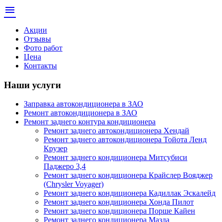
menu
Акции
Отзывы
Фото работ
Цена
Контакты
Наши услуги
Заправка автокондиционера в ЗАО
Ремонт автокондиционера в ЗАО
Ремонт заднего контура кондиционера
Ремонт заднего автокондиционера Хендай
Ремонт заднего автокондиционера Тойота Ленд
Крузер
Ремонт заднего кондиционера Митсубиси
Паджеро 3,4
Ремонт заднего кондиционера Крайслер Вояджер
(Chrysler Voyager)
Ремонт заднего кондиционера Кадиллак Эскалейд
Ремонт заднего кондиционера Хонда Пилот
Ремонт заднего кондиционера Порше Кайен
Ремонт заднего кондиционера Мазда