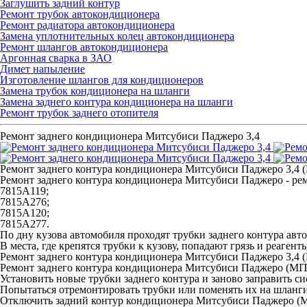
Заглушить задний контур
Ремонт трубок автокондиционера
Ремонт радиатора автокондиционера
Замена уплотнительных колец автокондиционера
Ремонт шлангов автокондиционера
Аргонная сварка в ЗАО
Димет напыление
Изготовление шлангов для кондиционеров
Замена трубок кондиционера на шланги
Замена заднего контура кондиционера на шланги
Ремонт трубок заднего отопителя
Ремонт заднего кондиционера Митсубиси Паджеро 3,4
Ремонт заднего контура кондиционера Митсубиси Паджеро 3,
Ремонт заднего контура кондиционера Митсубиси Паджеро -
ре
7815А119;
7815А276;
7815А120;
7815А277
.
По дну кузова автомобиля проходят трубки заднего контура авт
В места, где крепятся трубки к кузову, попадают грязь и реагент
Ремонт заднего контура кондиционера Митсубиси Паджеро 3,4
Ремонт заднего контура кондиционера Митсубиси Паджеро (MIT
Установить новые трубки заднего контура и заново заправить си
Попытаться отремонтировать трубки или поменять их на шланги
Отключить задний контур кондиционера Митсубиси Паджеро 