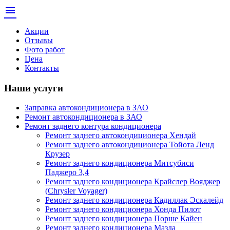
menu
Акции
Отзывы
Фото работ
Цена
Контакты
Наши услуги
Заправка автокондиционера в ЗАО
Ремонт автокондиционера в ЗАО
Ремонт заднего контура кондиционера
Ремонт заднего автокондиционера Хендай
Ремонт заднего автокондиционера Тойота Ленд
Крузер
Ремонт заднего кондиционера Митсубиси
Паджеро 3,4
Ремонт заднего кондиционера Крайслер Вояджер
(Chrysler Voyager)
Ремонт заднего кондиционера Кадиллак Эскалейд
Ремонт заднего кондиционера Хонда Пилот
Ремонт заднего кондиционера Порше Кайен
Ремонт заднего кондиционера Мазда